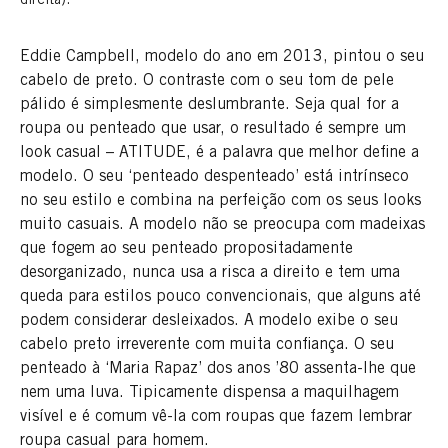
direita).
Eddie Campbell, modelo do ano em 2013, pintou o seu
cabelo de preto. O contraste com o seu tom de pele
pálido é simplesmente deslumbrante. Seja qual for a
roupa ou penteado que usar, o resultado é sempre um
look casual – ATITUDE, é a palavra que melhor define a
modelo. O seu ‘penteado despenteado’ está intrínseco
no seu estilo e combina na perfeição com os seus looks
muito casuais. A modelo não se preocupa com madeixas
que fogem ao seu penteado propositadamente
desorganizado, nunca usa a risca a direito e tem uma
queda para estilos pouco convencionais, que alguns até
podem considerar desleixados. A modelo exibe o seu
cabelo preto irreverente com muita confiança. O seu
penteado à ‘Maria Rapaz’ dos anos ’80 assenta-lhe que
nem uma luva. Tipicamente dispensa a maquilhagem
visível e é comum vê-la com roupas que fazem lembrar
roupa casual para homem.