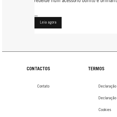
rebelde num acessório bonito e brilhant
...
Leia agora
CONTACTOS
TERMOS
Contato
Declaração
Declaração
Cookies