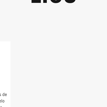
s de
elo