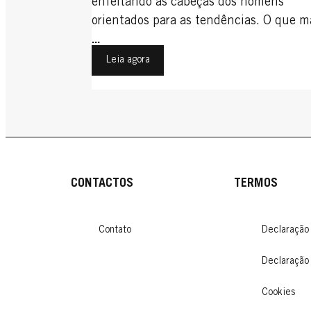
enfeitando as cabeças dos homens
orientados para as tendências. O que m
Descubra aqui
...
Leia agora
CONTACTOS
TERMOS
Contato
Declaração
Declaração
Cookies