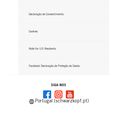
GLISS
GLISS
GLISS
Declaração de Consentimento
Condicionador
GLISS
Máscara Alisadora
Spray 3 Dias Liso
...
Sérum Anti-Frizz
Cookies
...
...
...
Note for US Residents
Facebook Declaração de Proteção de Dados
SIGA-NOS
Portugal (schwarzkopf.pt)