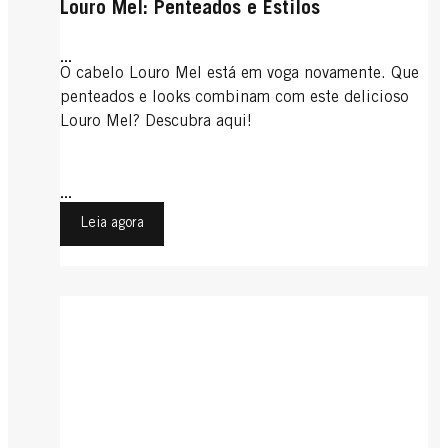
Louro Mel: Penteados e Estilos
...
O cabelo Louro Mel está em voga novamente. Que
penteados e looks combinam com este delicioso
Louro Mel? Descubra aqui!
...
Leia agora
Cabelo Castanho
Cabelo Branco
Cabelo Preto
Cabelo Castanho
Tendência Pastel
Jovens e de Cabelos Brancos
Tendências de Penteados e Cores
Tendências para Cabelo Preto
Tendências de Penteados e Cores
...