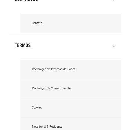
Campbell.
Leia agora
...
destacar a beleza da cor azul. Até no que respeita
estilo e graciosidade do cabelo com brancos
Leia agora
...
a madeixas, o azul é uma cor com inúmeras
Leia agora
...
Leia agora
variações deslumbrantes.
...
Contato
Leia agora
...
Leia agora
...
Leia agora
Leia agora
TERMOS
Declaração de Proteção de Dados
Declaração de Consentimento
Cookies
Note for US Residents