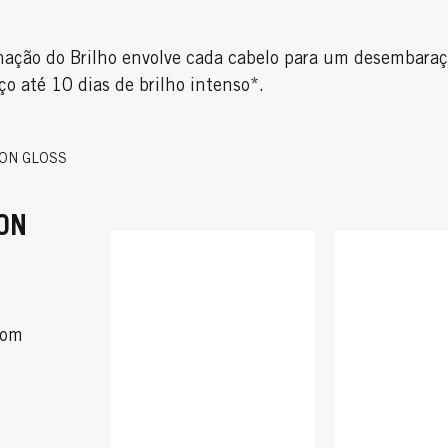
ação do Brilho envolve cada cabelo para um desembaraça
ço até 10 dias de brilho intenso*.
LION GLOSS
ON
com