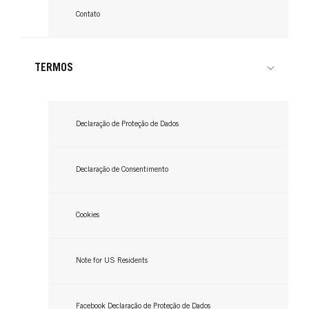
Contato
TERMOS
GLISS
GLISS
GLISS
Declaração de Proteção de Dados
Condicionador
Spray Condicionador Express
Máscara Anti-Pontas Espigadas
...
Declaração de Consentimento
...
...
Cookies
Note for US Residents
Facebook Declaração de Proteção de Dados