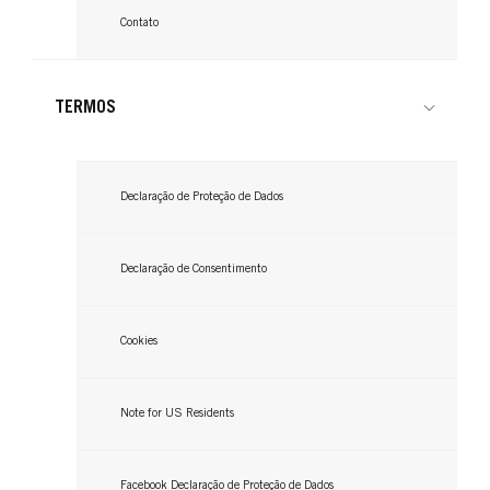
Contato
TERMOS
GLISS
GLISS
GLISS
Declaração de Proteção de Dados
Condicionador
Óleo Elixir
Reparador de Pontas
...
Declaração de Consentimento
...
...
Cookies
Note for US Residents
Facebook Declaração de Proteção de Dados