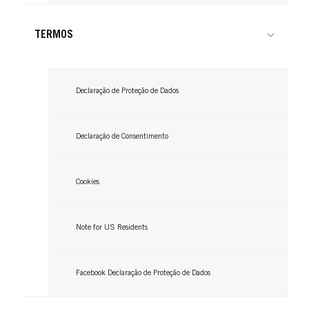
TERMOS
GLISS
GLISS
GLISS
Declaração de Proteção de Dados
Spray Condicionador Express
Condicionador
Spray Repair-in-Oil
...
Declaração de Consentimento
...
...
Cookies
Note for US Residents
Facebook Declaração de Proteção de Dados